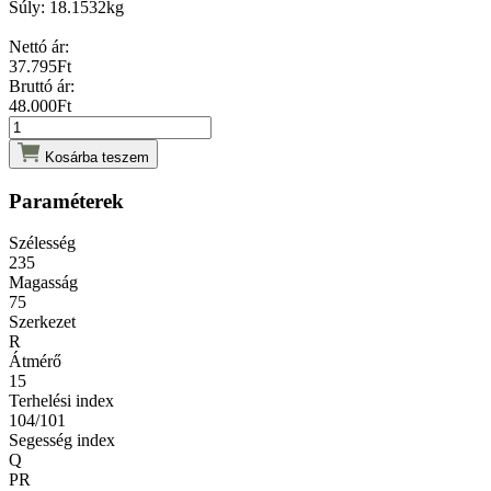
Súly:
18.1532kg
Nettó ár:
37.795
Ft
Bruttó ár:
48.000
Ft
Kosárba teszem
Paraméterek
Szélesség
235
Magasság
75
Szerkezet
R
Átmérő
15
Terhelési index
104/101
Segesség index
Q
PR