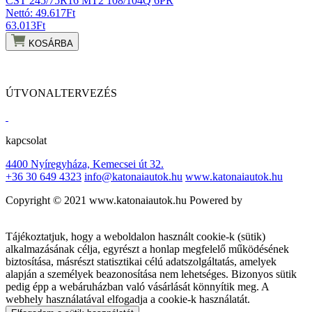
CST 245/75R16 MT2 108/104Q 6PR
Nettó: 49.617
Ft
63.013
Ft
KOSÁRBA
ÚTVONALTERVEZÉS
kapcsolat
4400 Nyíregyháza, Kemecsei út 32.
+36 30 649 4323
info@katonaiautok.hu
www.katonaiautok.hu
Copyright © 2021 www.katonaiautok.hu Powered by
Tájékoztatjuk, hogy a weboldalon használt cookie-k (sütik)
alkalmazásának célja, egyrészt a honlap megfelelő működésének
biztosítása, másrészt statisztikai célú adatszolgáltatás, amelyek
alapján a személyek beazonosítása nem lehetséges. Bizonyos sütik
pedig épp a webáruházban való vásárlását könnyítik meg. A
webhely használatával elfogadja a cookie-k használatát.