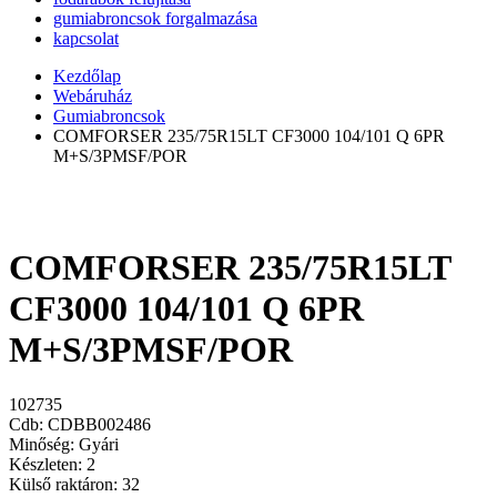
gumiabroncsok forgalmazása
kapcsolat
Kezdőlap
Webáruház
Gumiabroncsok
COMFORSER 235/75R15LT CF3000 104/101 Q 6PR
M+S/3PMSF/POR
COMFORSER 235/75R15LT
CF3000 104/101 Q 6PR
M+S/3PMSF/POR
102735
Cdb: CDBB002486
Minőség:
Gyári
Készleten:
2
Külső raktáron:
32