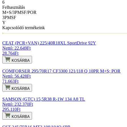
6
Felhasználás
M+S/3PMSF/POR
3PMSF
Y
Kapcsolódó termékeink
CEAT (PCR+VAN) 225/40R18XL SportDrive 92Y
Nettó: 22.649
Ft
28.764
Ft
KOSÁRBA
COMFORSER 295/70R17 CF3300 121/118 Q 10PR M+S; POR
Nettó: 56.428
Ft
71.663
Ft
KOSÁRBA
SAMSON (GTC) 15,5R38 R-1W 134 A8 TL
Nettó: 232.370
Ft
295.110
Ft
KOSÁRBA