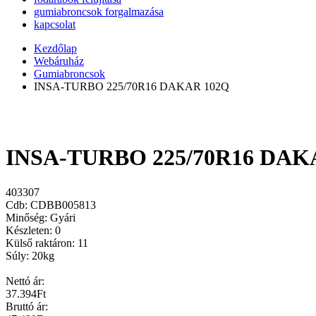
gumiabroncsok forgalmazása
kapcsolat
Kezdőlap
Webáruház
Gumiabroncsok
INSA-TURBO 225/70R16 DAKAR 102Q
INSA-TURBO 225/70R16 DAK
403307
Cdb: CDBB005813
Minőség:
Gyári
Készleten:
0
Külső raktáron:
11
Súly:
20kg
Nettó ár:
37.394
Ft
Bruttó ár: