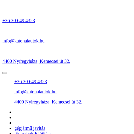
+36 30 649 4323
info@katonaiautok.hu
4400 Nyíregyháza, Kemecsei út 32.
+36 30 649 4323
info@katonaiautok.hu
4400 Nyíregyháza, Kemecsei út 32.
gépjármű javítás
fődarabok felújítása