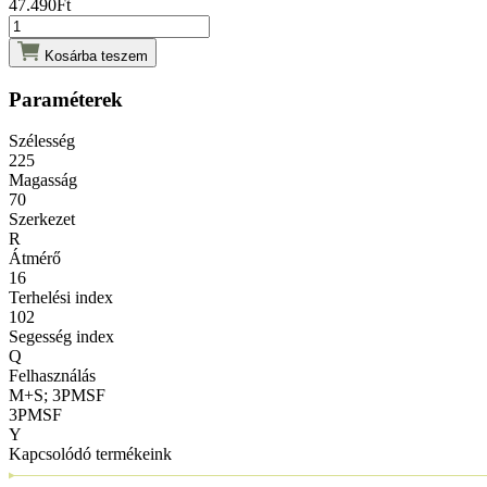
47.490
Ft
Kosárba teszem
Paraméterek
Szélesség
225
Magasság
70
Szerkezet
R
Átmérő
16
Terhelési index
102
Segesség index
Q
Felhasználás
M+S; 3PMSF
3PMSF
Y
Kapcsolódó termékeink