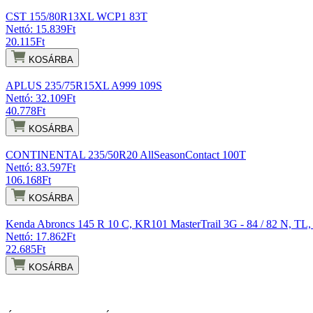
CST 155/80R13XL WCP1 83T
Nettó: 15.839
Ft
20.115
Ft
KOSÁRBA
APLUS 235/75R15XL A999 109S
Nettó: 32.109
Ft
40.778
Ft
KOSÁRBA
CONTINENTAL 235/50R20 AllSeasonContact 100T
Nettó: 83.597
Ft
106.168
Ft
KOSÁRBA
Kenda Abroncs 145 R 10 C, KR101 MasterTrail 3G - 84 / 82 N, TL
Nettó: 17.862
Ft
22.685
Ft
KOSÁRBA